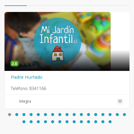
2.8
Padre Hurtado
Teléfono:
8341166
Integra