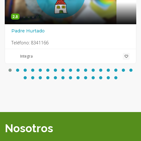
2.8
Padre Hurtado
Teléfono:
8341166
Integra
Nosotros