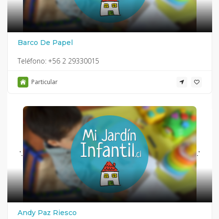
Barco De Papel
Teléfono:
+56 2 29330015
Particular
'.
.'
Andy Paz Riesco