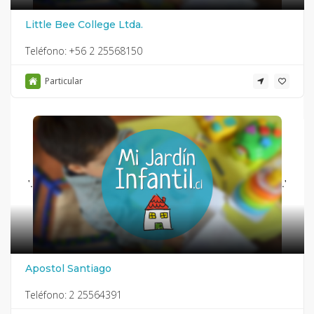
Little Bee College Ltda.
Teléfono:
+56 2 25568150
Particular
'.
.'
Apostol Santiago
Teléfono:
2 25564391