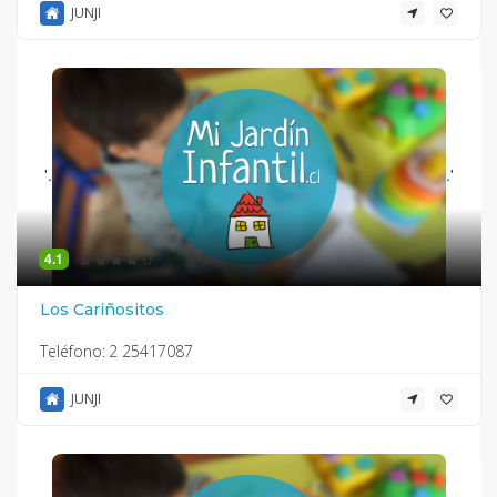
JUNJI
'.
.'
4.1
Los Cariñositos
Teléfono:
2 25417087
JUNJI