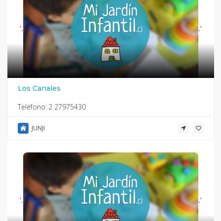
'.
.'
Los Canales
Teléfono:
2 27975430
JUNJI
'.
.'