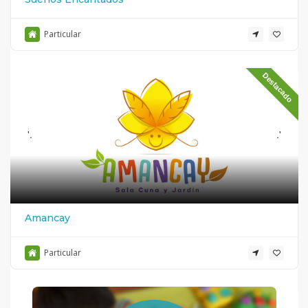
Particular
Destacado
'.
.'
Amancay
Particular