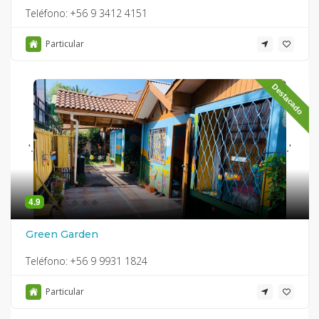
Teléfono:
+56 9 3412 4151
Particular
Destacado
'.
.'
4.9
Green Garden
Teléfono:
+56 9 9931 1824
Particular