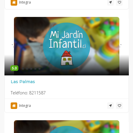
Integra
'.
.'
5.0
Las Palmas
Teléfono:
8211587
Integra