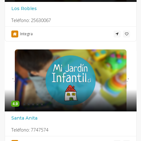
Los Robles
Teléfono:
25630067
Integra
'.
.'
4.9
Santa Anita
Teléfono:
7747574