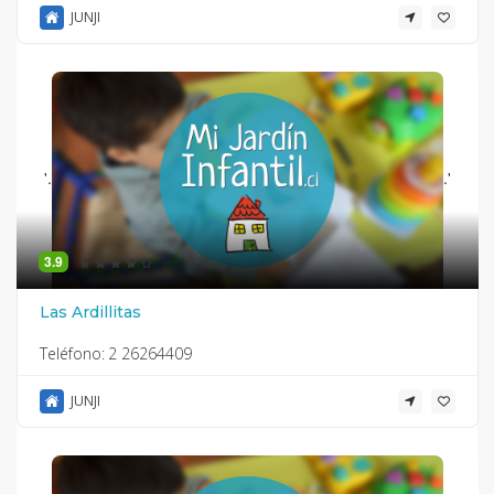
JUNJI
'.
.'
3.9
Las Ardillitas
Teléfono:
2 26264409
JUNJI