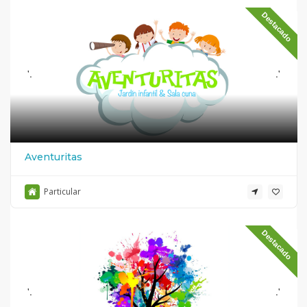
Destacado
'.
.'
Aventuritas
Particular
Destacado
'.
.'