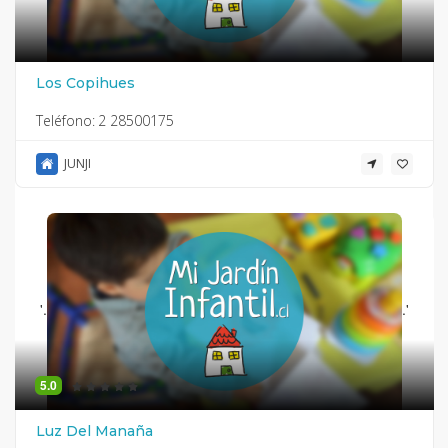
Los Copihues
Teléfono:
2 28500175
JUNJI
'.
.'
5.0
Luz Del Manaña