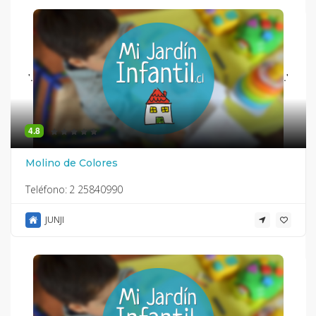
'.
.'
4.8
Molino de Colores
Teléfono:
2 25840990
JUNJI