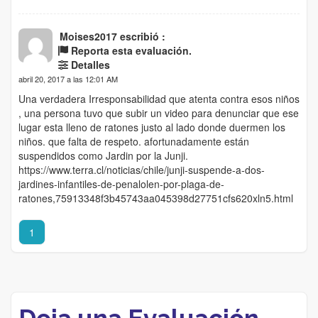
Moises2017 escribió :
Reporta esta evaluación.
Detalles
abril 20, 2017 a las 12:01 AM
Una verdadera Irresponsabilidad que atenta contra esos niños
, una persona tuvo que subir un video para denunciar que ese
lugar esta lleno de ratones justo al lado donde duermen los
niños. que falta de respeto. afortunadamente están
suspendidos como Jardin por la Junji.
https://www.terra.cl/noticias/chile/junji-suspende-a-dos-
jardines-infantiles-de-penalolen-por-plaga-de-
ratones,75913348f3b45743aa045398d27751cfs620xln5.html
1