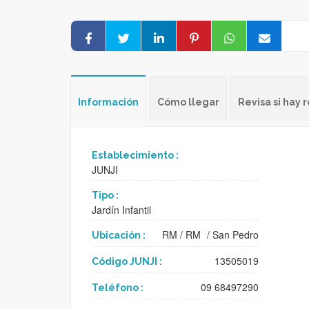
Información
Cómo llegar
Revisa si hay
Establecimiento :
JUNJI
Tipo :
Jardín Infantil
RM
/
RM
/
San Pedro
Ubicación :
13505019
Código JUNJI :
09 68497290
Teléfono :