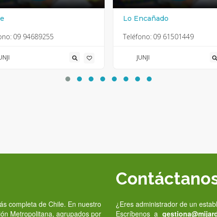
ue
Lo Encañado
ono:
09 94689255
Teléfono:
09 61501449
UNJI
JUNJI
Contáctano
 más completa de Chile. En nuestro
¿Eres administrador de un estab
gión Metropolitana, agrupados por
Escríbenos a
gestiona@mijardi