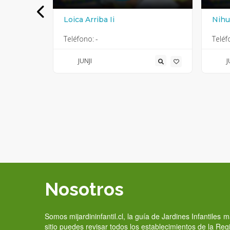
Loica Arriba Ii
Nih
Teléfono:
-
Teléf
JUNJI
J
Nosotros
Somos mijardininfantil.cl, la guía de Jardines Infantiles
sitio puedes revisar todos los establecimientos de la Re