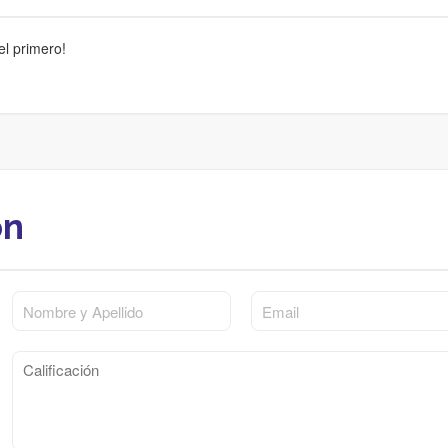
el primero!
ón