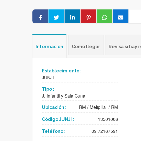
Información
Cómo llegar
Revisa si hay
Establecimiento :
JUNJI
Tipo :
J. Infantil y Sala Cuna
RM
/
Melipilla
/
RM
Ubicación :
13501006
Código JUNJI :
09 72167591
Teléfono :