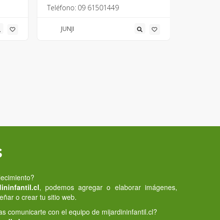
Teléfono:
09 61501449
Teléfono:
JUNJI
JUNJI
s
lecimiento?
ninfantil.cl
, podemos agregar o elaborar imágenes,
eñar o crear tu sitio web.
 comunicarte con el equipo de mijardininfantil.cl?