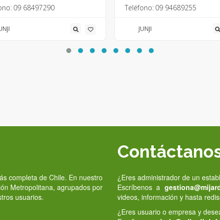
ono:
09 68497290
Teléfono:
09 94689255
UNJI
JUNJI
Contáctano
 más completa de Chile. En nuestro
¿Eres administrador de un estab
gión Metropolitana, agrupados por
Escríbenos a
gestiona@mijardi
stros usuarios.
videos, información y hasta redis
¿Eres usuario o empresa y deseas