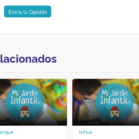
Envía tu Opinión
elacionados
anque
Nihue