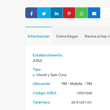
Información
Cómo llegar
Revisa si hay
Establecimiento :
JUNJI
Tipo :
J. Infantil y Sala Cuna
RM
/
Melipilla
/
RM
Ubicación :
13501048
Código JUNJI :
09 61251151
Teléfono :