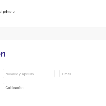
el primero!
ón