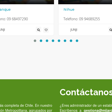
anque
Nihue
ono:
09 68497290
Teléfono:
09 94689255
UNJI
JUNJI
Contáctano
 más completa de Chile. En nuestro
¿Eres administrador de un estab
gión Metropolitana, agrupados por
Escríbenos a
gestiona@mijardi