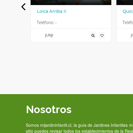
Loica Arriba Ii
Quic
Teléfono:
-
Teléf
JUNJI
J
Nosotros
Somos mijardininfantil.cl, la guía de Jardines Infantiles
sitio puedes revisar todos los establecimientos de la Re