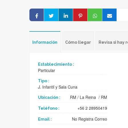
Información
Cómo llegar
Revisa si hay
Establecimiento :
Particular
Tipo :
J. Infantil y Sala Cuna
RM
/
La Reina
/
RM
Ubicación :
+56 2 28950419
Teléfono :
No Registra Correo
Email :