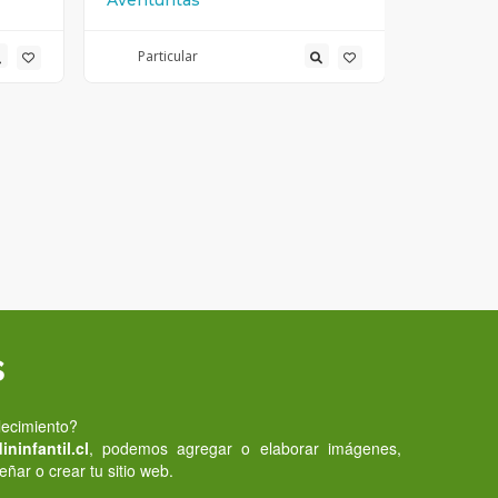
Aventuritas
Cari Bam
Particular
Partic
s
lecimiento?
ninfantil.cl
, podemos agregar o elaborar imágenes,
eñar o crear tu sitio web.