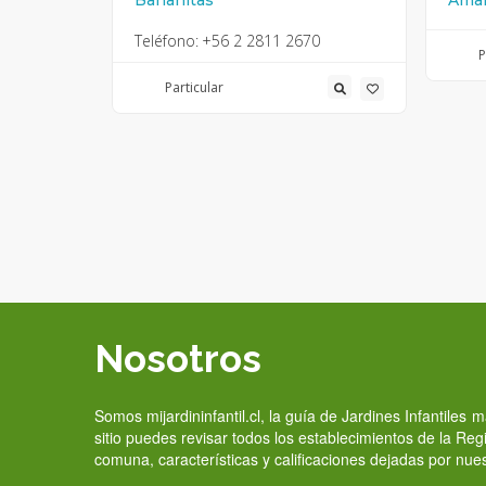
Bananitas
Ama
0
Teléfono:
+56 2 2811 2670
P
Particular
Nosotros
Somos mijardininfantil.cl, la guía de Jardines Infantiles
sitio puedes revisar todos los establecimientos de la Re
comuna, características y calificaciones dejadas por nue