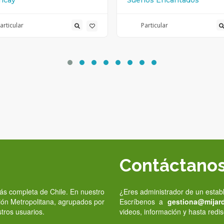
ncay
Sueños Encantados
articular
Particular
Contáctano
 más completa de Chile. En nuestro
¿Eres administrador de un estab
gión Metropolitana, agrupados por
Escríbenos a
gestiona@mijardi
stros usuarios.
videos, información y hasta redis