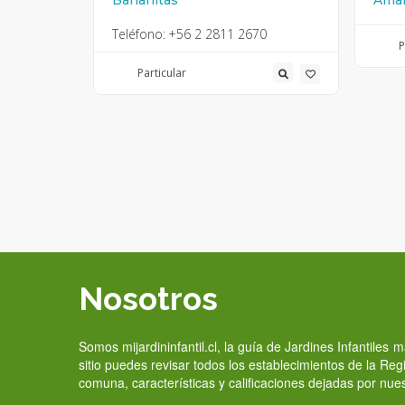
Bananitas
Ama
0
Teléfono:
+56 2 2811 2670
P
Particular
Nosotros
Somos mijardininfantil.cl, la guía de Jardines Infantiles
sitio puedes revisar todos los establecimientos de la Re
comuna, características y calificaciones dejadas por nue