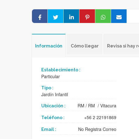
Información
Cómo llegar
Revisa si hay
Establecimiento :
Particular
Tipo :
Jardín Infantil
RM
/
RM
/
Vitacura
Ubicación :
+56 2 22191869
Teléfono :
No Registra Correo
Email :