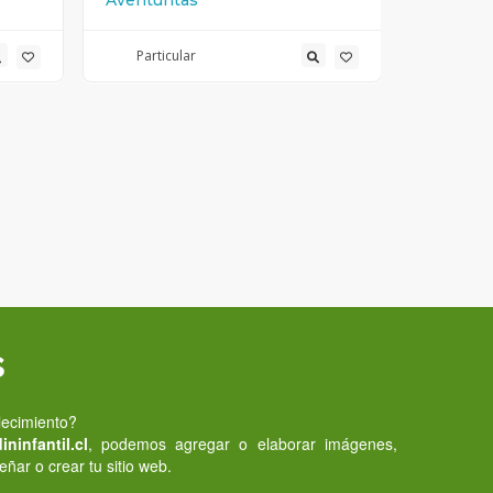
Aventuritas
Cari Bam
Particular
Partic
s
lecimiento?
ninfantil.cl
, podemos agregar o elaborar imágenes,
eñar o crear tu sitio web.