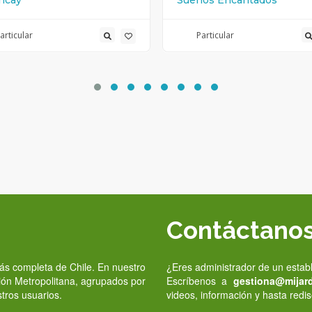
ncay
Sueños Encantados
articular
Particular
Contáctano
 más completa de Chile. En nuestro
¿Eres administrador de un estab
gión Metropolitana, agrupados por
Escríbenos a
gestiona@mijardi
stros usuarios.
videos, información y hasta redis