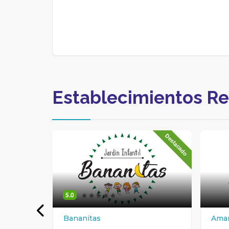
Establecimientos R
Destacado
5.0
Bananitas
Ama