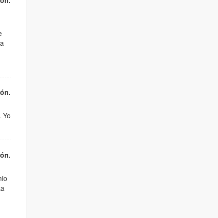
ión.
e
ia
ión.
. Yo
ión.
mio
ta