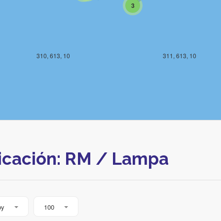
3
310, 613, 10
311, 613, 10
icación: RM / Lampa
by
100