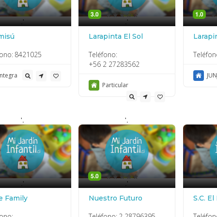
3.0
1.0
.'
.'
misú
Larapinta El Sol
Larapi
fono:
8421025
Teléfono:
Teléfon
+56 2 27283562
Integra
JUN
Particular
'.
'.
5.0
.'
.'
le Family
Nuestro Futuro
S.C. El
fono:
Teléfono:
2 28796395
Teléfon