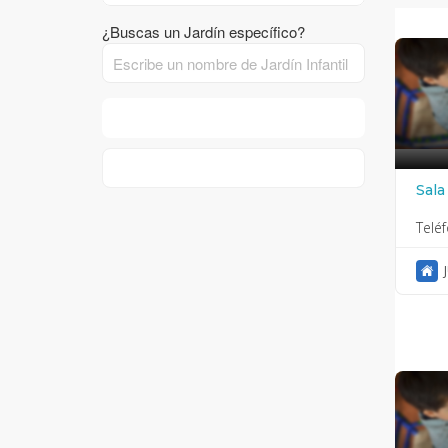
¿Buscas un Jardín específico?
FILTER RESULTS
RESET
Sal
Telé