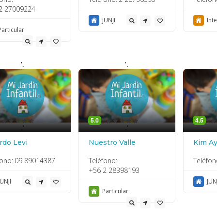
2 27009224
JUNJI
Int
Particular
'.
'.
5.0
4.5
.'
.'
rdo Levi
Nuestro Valle
Kim A
fono:
09 89014387
Teléfono:
Teléfon
+56 2 28398193
JUNJI
JUN
Particular