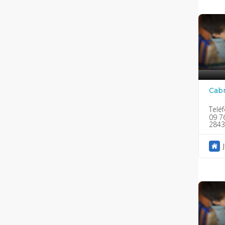
Cabr
Telé
09 7
2843