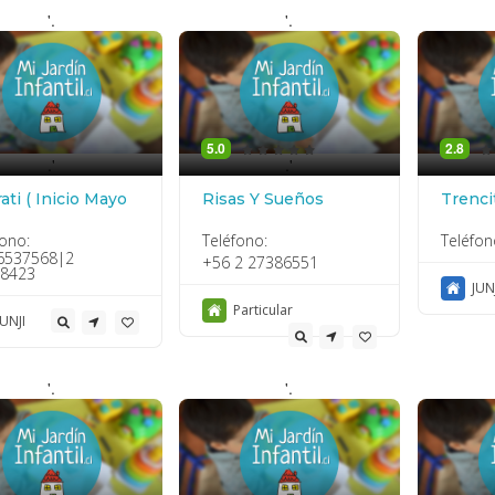
'.
'.
5.0
2.8
.'
.'
ati ( Inicio Mayo
Risas Y Sueños
Trenci
fono:
Teléfono:
Teléfon
6537568|2
+56 2 27386551
8423
JUN
Particular
JUNJI
'.
'.