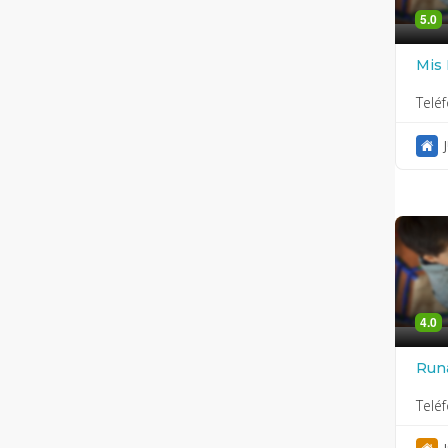
5.0
Mis 
Telé
4.0
Run
Telé