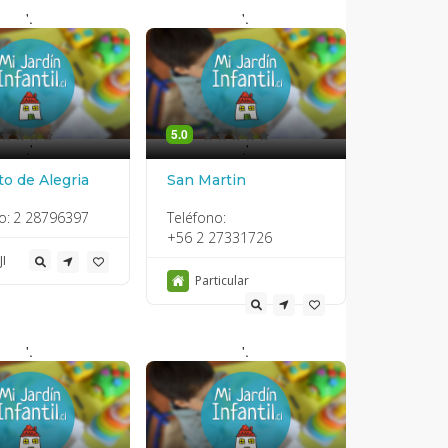
'.
'.
5.0
.'
.'
to de Alegria
San Martin
o:
2 28796397
Teléfono:
+56 2 27331726
JI
Particular
'.
'.