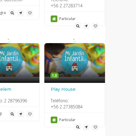
+56 2 27283714
egra
Particular
'.
'.
1.0
.'
.'
yelem
Play House
o:
2 28796396
Teléfono:
+56 2 27385084
JI
Particular