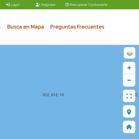
Login
Register
Recuperar Contraseña
312, 611, 10
313, 611,
Busca en Mapa
Preguntas Frecuentes
+
−
312, 612, 10
313, 612,