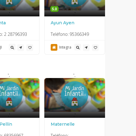
5.0
.'
.'
nta
Ayun Ayen
o:
2 28796393
Teléfono:
95366349
JI
Integra
'.
'.
.'
.'
 Pellín
Maternelle
o:
68356967
Teléfono: