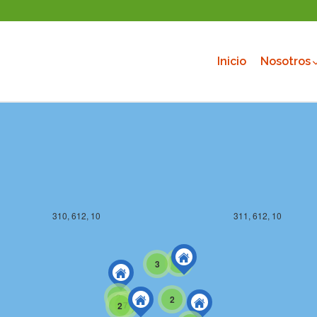
310, 611, 10
311, 611, 10
Inicio
Nosotros
310, 612, 10
311, 612, 10
2
3
2
2
7
2