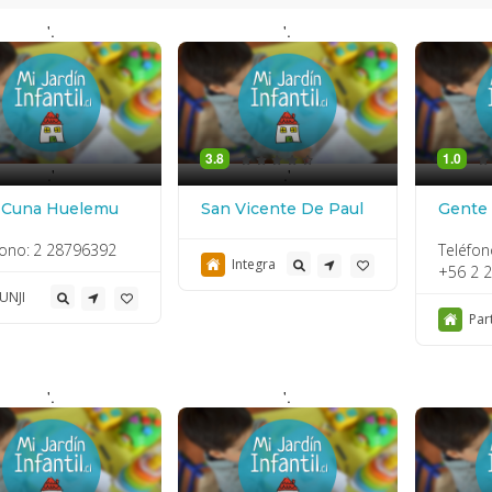
'.
'.
3.8
1.0
.'
.'
a Cuna Huelemu
San Vicente De Paul
Gente
fono:
2 28796392
Teléfon
Integra
+56 2 
JUNJI
Par
'.
'.