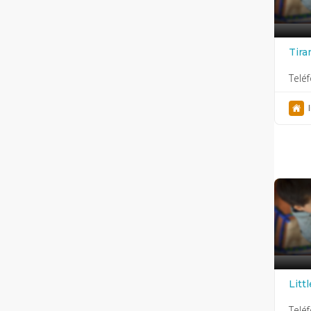
Tira
Telé
Litt
Telé