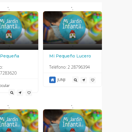
'.
'.
.'
.'
 Pequeña
Mi Pequeño Lucero
o:
Teléfono:
2 28796394
27283620
JUNJI
ticular
'.
'.