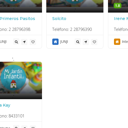
1.8
.'
.'
Primeros Pasitos
Solcito
Irene 
fono:
2 28796398
Teléfono:
2 28796390
Teléfon
JUNJI
JUNJI
Int
'.
.'
a Kay
fono:
8433101