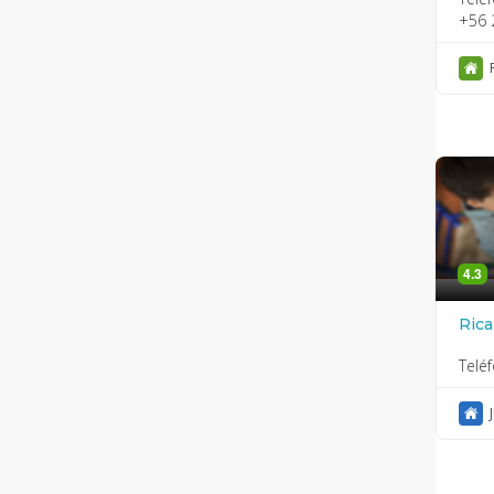
+56 
4.3
Rica
Telé