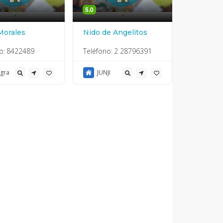
5.0
.'
.'
Morales
Nido de Angelitos
o:
8422489
Teléfono:
2 28796391
egra
JUNJI