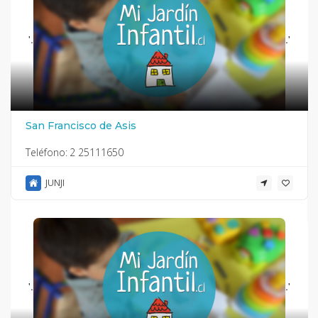
'.
.'
San Francisco de Asis
Teléfono:
2 25111650
JUNJI
'.
.'