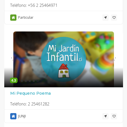
Teléfono:
+56 2 25464971
Particular
'.
.'
4.3
Mi Pequeno Poema
Teléfono:
2 25461282
JUNJI