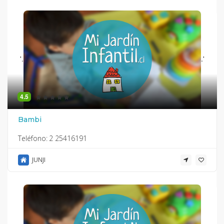
'.
.'
4.5
Bambi
Teléfono:
2 25416191
JUNJI