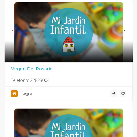
'.
.'
Virgen Del Rosario
Teléfono:
22823004
Integra