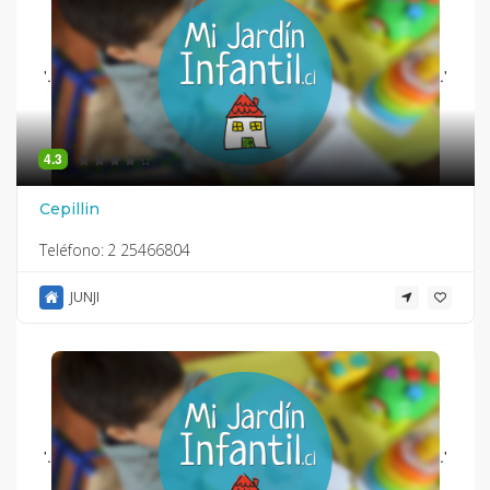
'.
.'
4.3
Cepillin
Teléfono:
2 25466804
JUNJI
'.
.'