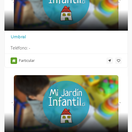
'.
.'
Umbral
Teléfono:
-
Particular
'.
.'