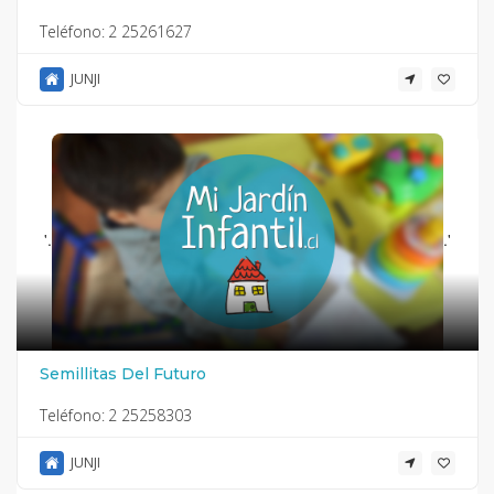
Teléfono:
2 25261627
JUNJI
'.
.'
Semillitas Del Futuro
Teléfono:
2 25258303
JUNJI