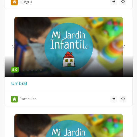
Integra
'.
.'
5.0
Umbral
Particular