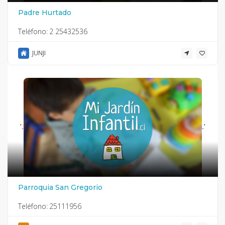
Padre Hurtado
Teléfono:
2 25432536
JUNJI
'.
.'
Parroquia San Gregorio
Teléfono:
25111956