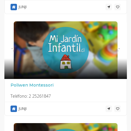
JUNJI
'.
.'
Poliwen Montessori
Teléfono:
2 25261847
JUNJI