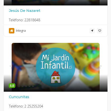
Jesús De Nazaret
Teléfono:
22818648
Integra
'.
.'
5.0
Cuncunitas
Teléfono:
2 25255204