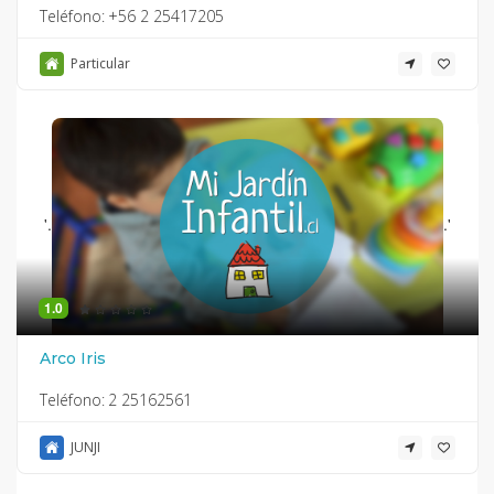
Teléfono:
+56 2 25417205
Particular
'.
.'
1.0
Arco Iris
Teléfono:
2 25162561
JUNJI