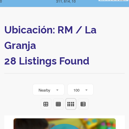
10
311, 614, 10
Ubicación: RM / La
Granja
28 Listings Found
Nearby
100