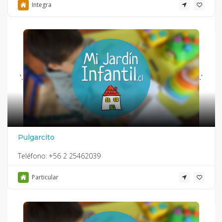
Integra
'.
.'
Pulgarcito
Teléfono:
+56 2 25462039
Particular