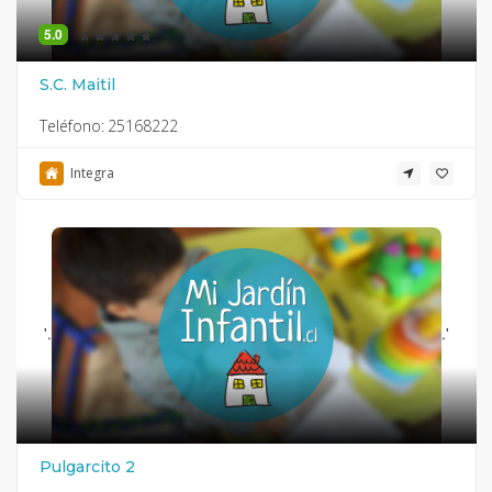
5.0
S.C. Maitil
Teléfono:
25168222
Integra
'.
.'
Pulgarcito 2