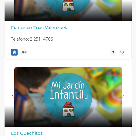
Francisco Frias Valenzuela
Teléfono:
2 25114706
JUNJI
'.
.'
Los Quechitos