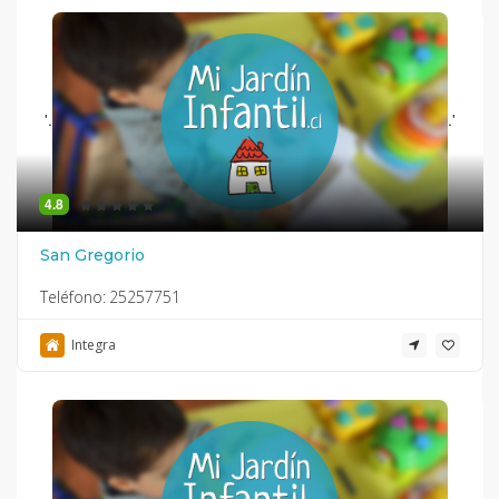
'.
.'
4.8
San Gregorio
Teléfono:
25257751
Integra