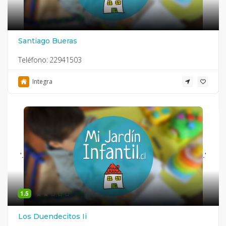
Santiago Bueras
Teléfono:
22941503
Integra
'.
.'
1.5
Los Duendecitos Ii