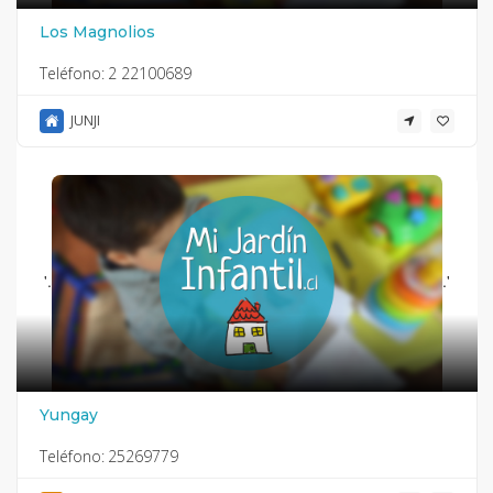
Los Magnolios
Teléfono:
2 22100689
JUNJI
'.
.'
Yungay
Teléfono:
25269779