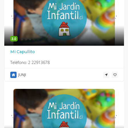
'.
.'
3.0
Mi Capullito
Teléfono:
2 22913678
JUNJI
'.
.'