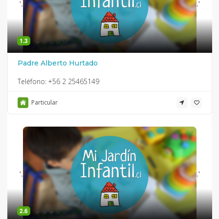
'.
.'
1.3
Padre Alberto Hurtado
Teléfono:
+56 2 25465149
Particular
'.
.'
2.6