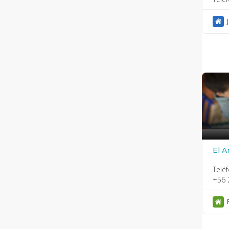
El A
Telé
+56 