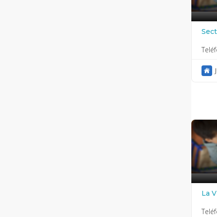
Sect
Libe
Telé
La V
Telé