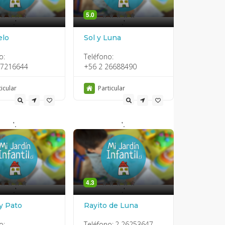
5.0
.'
.'
elo
Sol y Luna
o:
Teléfono:
27216644
+56 2 26688490
ticular
Particular
'.
'.
4.3
.'
.'
y Pato
Rayito de Luna
o:
Teléfono:
2 26253647