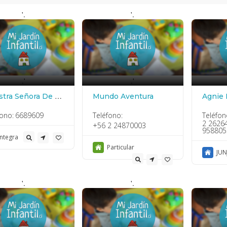
'.
'.
.'
.'
tra Señora De La
Mundo Aventura
Agnie
eranza
fono:
6689609
Teléfono:
Teléfon
2 2626
+56 2 24870003
958805
Integra
Particular
JUN
'.
'.