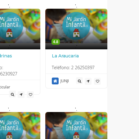
'.
'.
4.8
.'
.'
rinas
La Araucaria
o:
Teléfono:
2 26250397
26230927
JUNJI
ticular
'.
'.