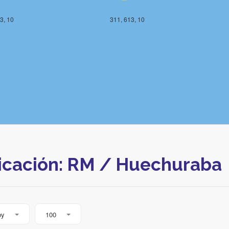
3, 10
311, 613, 10
icación: RM / Huechuraba
by
100