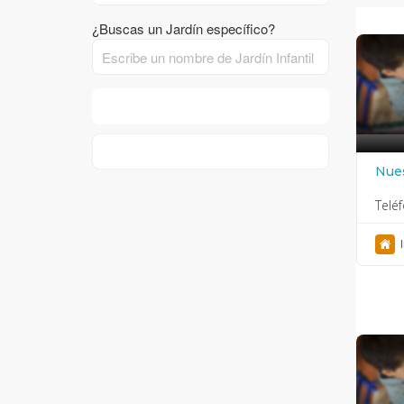
¿Buscas un Jardín específico?
FILTER RESULTS
RESET
Nues
Esp
Telé