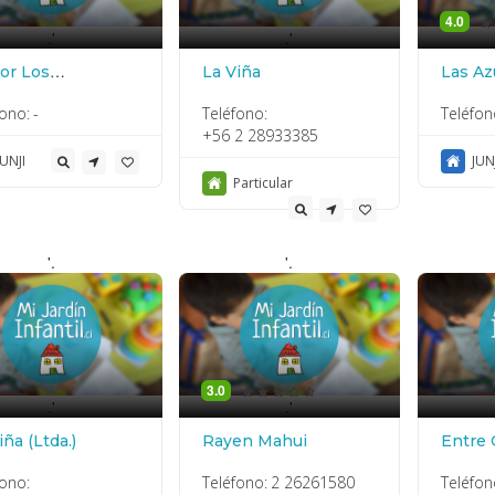
4.0
.'
.'
or Los
La Viña
Las Az
rtadores
fono:
-
Teléfono:
Teléfon
+56 2 28933385
JUNJI
JUN
Particular
'.
'.
3.0
.'
.'
iña (Ltda.)
Rayen Mahui
Entre 
fono:
Teléfono:
2 26261580
Teléfon