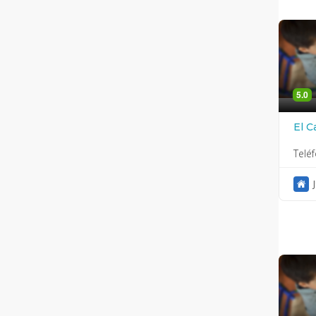
5.0
El C
Telé