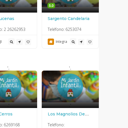
5.0
.'
.'
ucenas
Sargento Candelaria
o:
2 26262953
Teléfono:
6253074
JI
Integra
'.
'.
.'
.'
Cerros
Los Magnolios De
Huechuraba
o:
6269168
Teléfono: