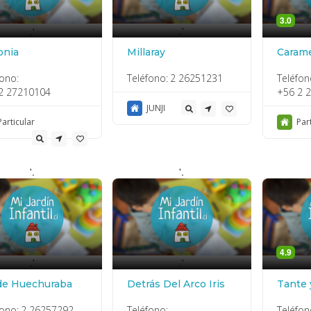
3.0
.'
.'
onia
Millaray
Caram
fono:
Teléfono:
2 26251231
Teléfon
2 27210104
+56 2 
JUNJI
Particular
Par
'.
'.
4.9
.'
.'
de Huechuraba
Detrás Del Arco Iris
Tante 
fono:
2 26257292
Teléfono:
Teléfon