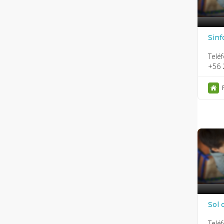
Sinf
Telé
+56 
Sol 
Telé