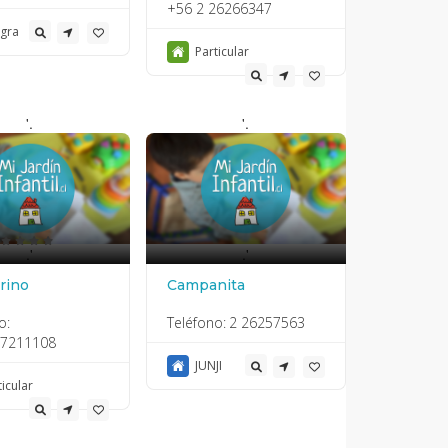
+56 2 26266347
egra
Particular
'.
'.
.'
.'
rino
Campanita
o:
Teléfono:
2 26257563
27211108
JUNJI
ticular