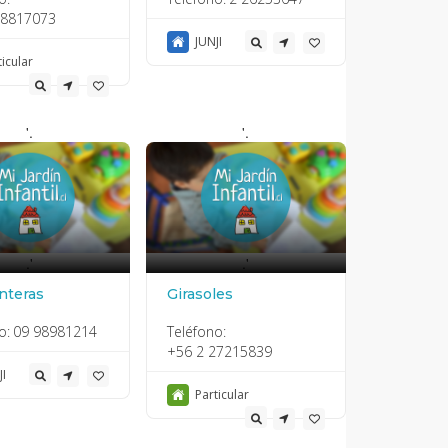
28817073
JUNJI
ticular
'.
'.
.'
.'
nteras
Girasoles
o:
09 98981214
Teléfono:
+56 2 27215839
JI
Particular