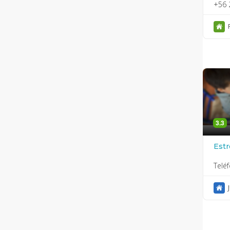
+56 
3.3
Estr
Telé