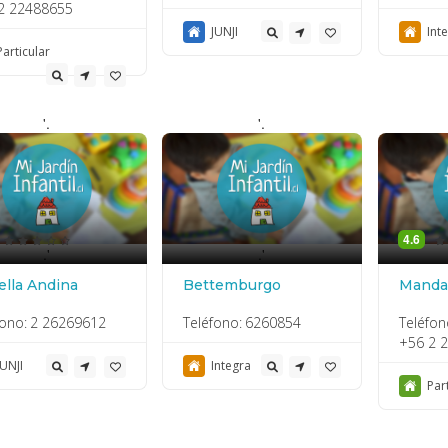
2 22488655
JUNJI
Int
Particular
'.
'.
4.6
.'
.'
ella Andina
Bettemburgo
Manda
fono:
2 26269612
Teléfono:
6260854
Teléfon
+56 2 
JUNJI
Integra
Par