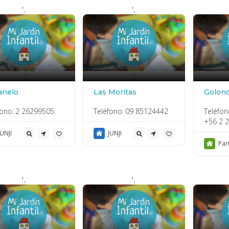
'.
'.
.'
.'
anelo
Las Moritas
Golond
fono:
2 26299505
Teléfono:
09 85124442
Teléfon
+56 2 
JUNJI
JUNJI
Par
'.
'.