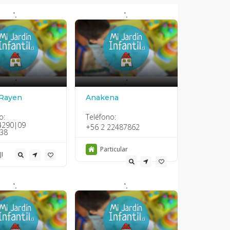
'.
'.
.'
.'
 Rayen
Anakena
o:
Teléfono:
4290|09
+56 2 22487862
38
Particular
JI
'.
'.