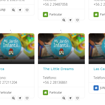
+56 2 29487058
+56 2 
JUNJI
Particular
Par
'.
'.
.'
.'
rca
The Little Dreams
Las Ca
fono:
Teléfono:
Teléfon
2 27211204
+56 2 28136861
JUN
Particular
Particular