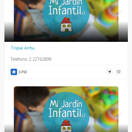
'.
.'
Tripai Antu
Teléfono:
2 22762899
JUNJI
'.
.'