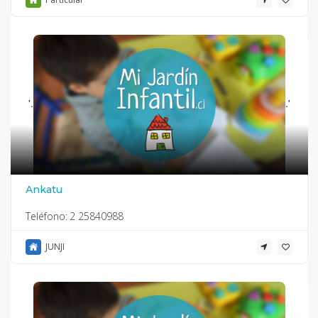
'.
.'
Ankatu
Teléfono:
2 25840988
JUNJI