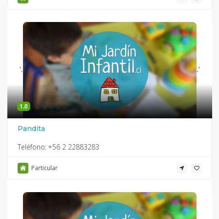
'.
.'
1.0
Pandita
Teléfono:
+56 2 22883283
Particular