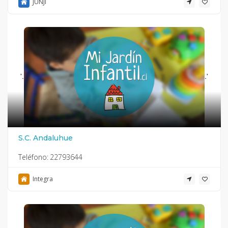
JUNJI
'.
.'
S.C. Andaluhue
Teléfono:
22793644
Integra