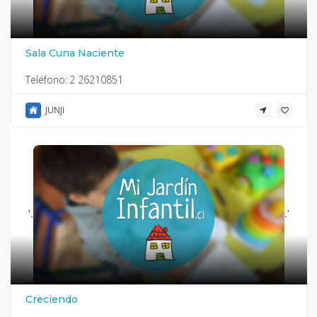
Sala Cuna Naciente
Teléfono:
2 26210851
JUNJI
'.
.'
Creciendo