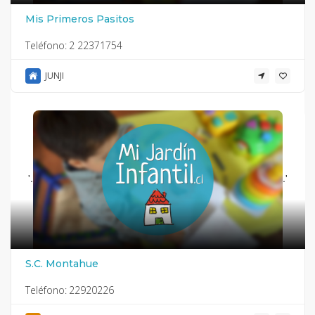
Mis Primeros Pasitos
Teléfono:
2 22371754
JUNJI
'.
.'
S.C. Montahue
Teléfono:
22920226