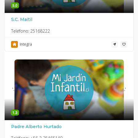
5.0
S.C. Maitil
Teléfono:
25168222
Integra
'.
.'
1.3
Padre Alberto Hurtado