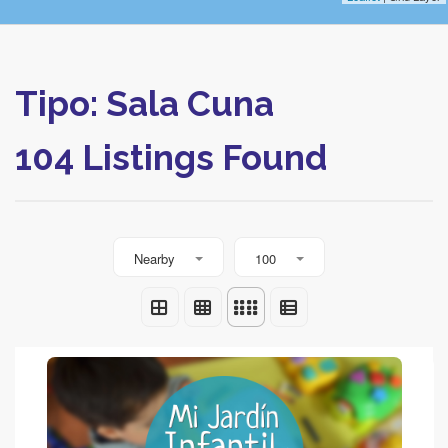
Tipo: Sala Cuna
104 Listings Found
Nearby
100