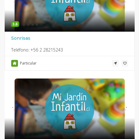
'.
.'
3.8
Sonrisas
Teléfono:
+56 2 28215243
Particular
'.
.'