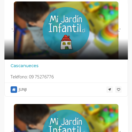
'.
.'
Cascanueces
Teléfono:
09 75276776
JUNJI