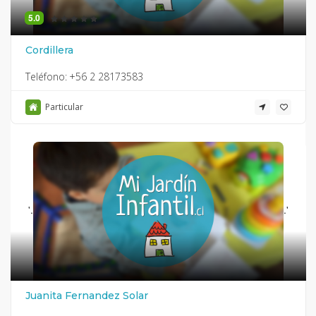
5.0
Cordillera
Teléfono:
+56 2 28173583
Particular
'.
.'
Juanita Fernandez Solar