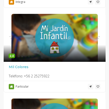
Integra
'.
.'
2.4
Mil Colores
Teléfono:
+56 2 25275922
Particular