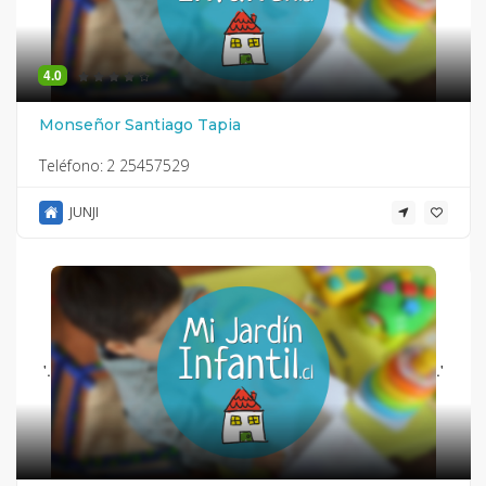
4.0
Monseñor Santiago Tapia
Teléfono:
2 25457529
JUNJI
'.
.'