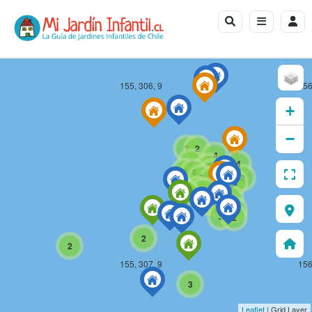
155, 306, 9
156
+
−
2
2
4
2
4
7
2
4
3
3
3
2
4
5
4
2
2
2
5
3
4
3
2
2
2
155, 307, 9
156
3
Leaflet
| Grid Layer