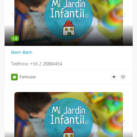
'.
.'
1.0
Bam Bam
Teléfono:
+56 2 28884454
Particular
'.
.'