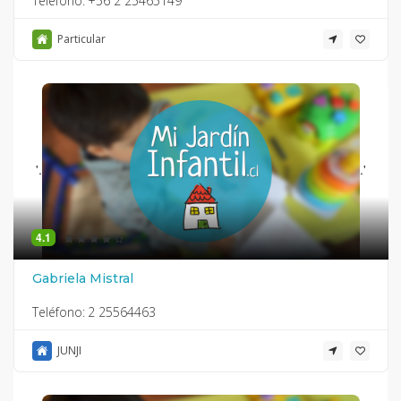
Teléfono:
+56 2 25465149
Particular
'.
.'
4.1
Gabriela Mistral
Teléfono:
2 25564463
JUNJI