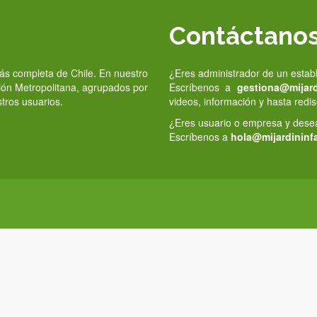
Contáctano
 más completa de Chile. En nuestro
¿Eres administrador de un estab
gión Metropolitana, agrupados por
Escríbenos a
gestiona@mijardi
stros usuarios.
videos, información y hasta redis
¿Eres usuario o empresa y deseas
Escríbenos a
hola@mijardininfa