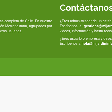
Contáctano
 más completa de Chile. En nuestro
¿Eres administrador de un estab
gión Metropolitana, agrupados por
Escríbenos a
gestiona@mijardi
stros usuarios.
videos, información y hasta redis
¿Eres usuario o empresa y deseas
Escríbenos a
hola@mijardininfa