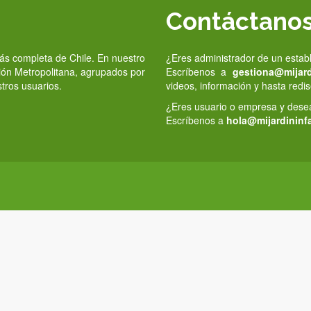
Contáctano
 más completa de Chile. En nuestro
¿Eres administrador de un estab
gión Metropolitana, agrupados por
Escríbenos a
gestiona@mijardi
stros usuarios.
videos, información y hasta redis
¿Eres usuario o empresa y deseas
Escríbenos a
hola@mijardininfa