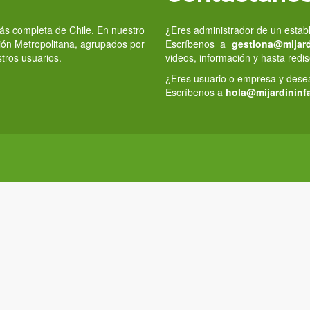
 más completa de Chile. En nuestro
¿Eres administrador de un estab
gión Metropolitana, agrupados por
Escríbenos a
gestiona@mijardi
stros usuarios.
videos, información y hasta redis
¿Eres usuario o empresa y deseas
Escríbenos a
hola@mijardininfa