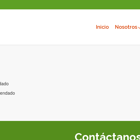
Inicio
Nosotros
ndado
omendado
Contáctano