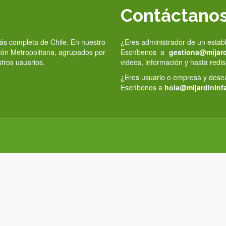
Contáctano
 más completa de Chile. En nuestro
¿Eres administrador de un estab
gión Metropolitana, agrupados por
Escríbenos a
gestiona@mijardi
stros usuarios.
videos, información y hasta redis
¿Eres usuario o empresa y deseas
Escríbenos a
hola@mijardininfa