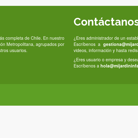
Contáctano
 más completa de Chile. En nuestro
¿Eres administrador de un estab
gión Metropolitana, agrupados por
Escríbenos a
gestiona@mijardi
stros usuarios.
videos, información y hasta redis
¿Eres usuario o empresa y deseas
Escríbenos a
hola@mijardininfa