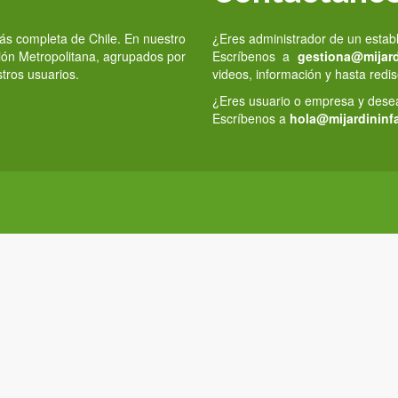
 más completa de Chile. En nuestro
¿Eres administrador de un estab
gión Metropolitana, agrupados por
Escríbenos a
gestiona@mijardi
stros usuarios.
videos, información y hasta redis
¿Eres usuario o empresa y deseas
Escríbenos a
hola@mijardininfa