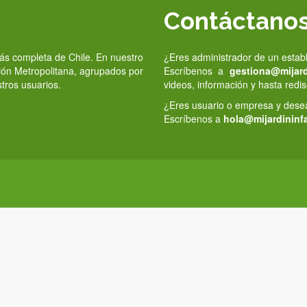
Contáctano
 más completa de Chile. En nuestro
¿Eres administrador de un estab
gión Metropolitana, agrupados por
Escríbenos a
gestiona@mijardi
stros usuarios.
videos, información y hasta redis
¿Eres usuario o empresa y deseas
Escríbenos a
hola@mijardininfa