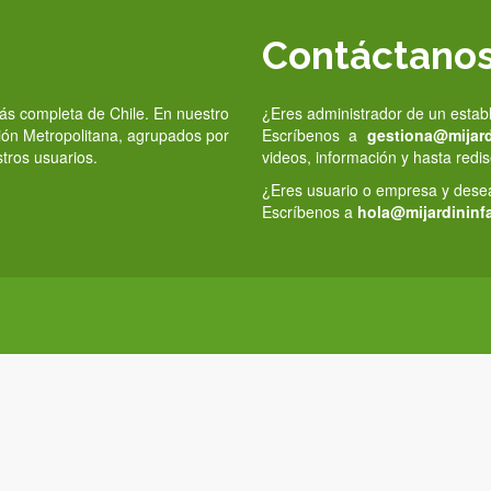
Contáctano
 más completa de Chile. En nuestro
¿Eres administrador de un estab
gión Metropolitana, agrupados por
Escríbenos a
gestiona@mijardi
stros usuarios.
videos, información y hasta redis
¿Eres usuario o empresa y deseas
Escríbenos a
hola@mijardininfa