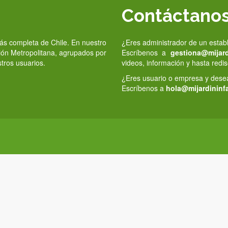
Contáctano
 más completa de Chile. En nuestro
¿Eres administrador de un estab
gión Metropolitana, agrupados por
Escríbenos a
gestiona@mijardi
stros usuarios.
videos, información y hasta redis
¿Eres usuario o empresa y deseas
Escríbenos a
hola@mijardininfa