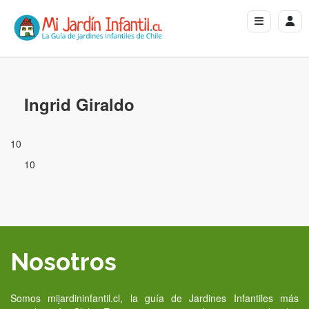
Ingrid Giraldo
10
10
Nosotros
Somos mijardininfantil.cl, la guía de Jardines Infantiles más