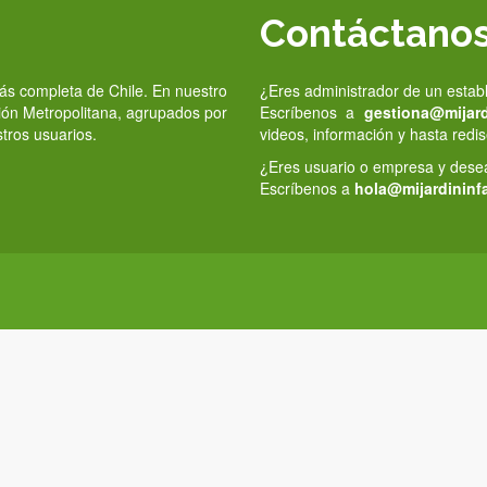
Contáctano
 más completa de Chile. En nuestro
¿Eres administrador de un estab
gión Metropolitana, agrupados por
Escríbenos a
gestiona@mijardi
stros usuarios.
videos, información y hasta redis
¿Eres usuario o empresa y deseas
Escríbenos a
hola@mijardininfa