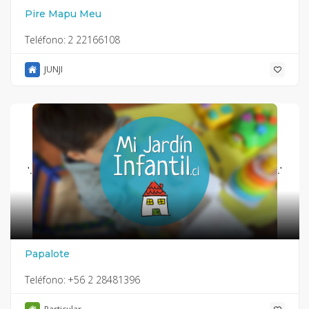
Pire Mapu Meu
Teléfono:
2 22166108
JUNJI
'.
.'
Papalote
Teléfono:
+56 2 28481396