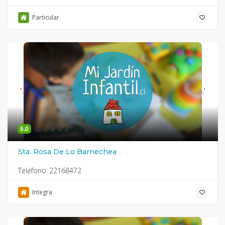
Particular
'.
.'
5.0
Sta. Rosa De Lo Barnechea
Teléfono:
22168472
Integra