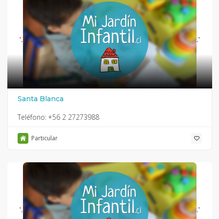
'.
.'
Santa Blanca
Teléfono:
+56 2 27273988
Particular
'.
.'