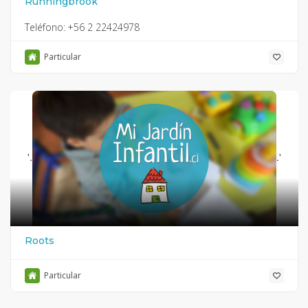
Runningbrook
Teléfono:
+56 2 22424978
Particular
'.
.'
Roots
Particular