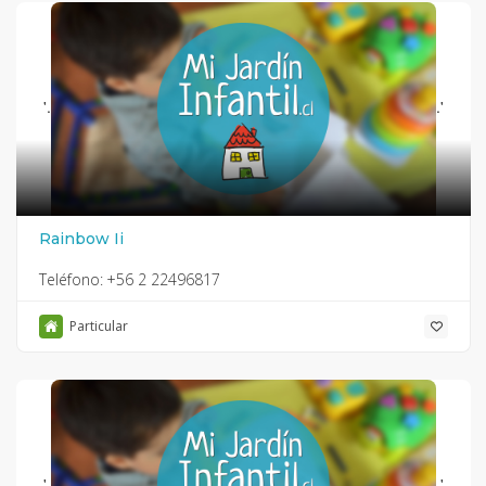
'.
.'
Rainbow Ii
Teléfono:
+56 2 22496817
Particular
'.
.'