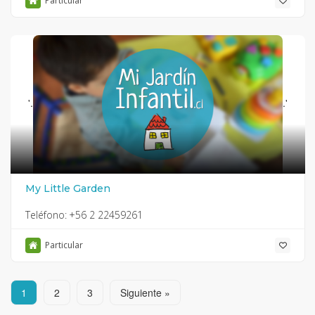
Particular
'.
.'
My Little Garden
Teléfono:
+56 2 22459261
Particular
1
2
3
Siguiente »