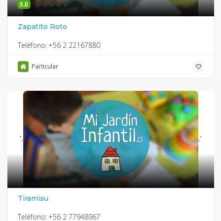
5.0
Zapatito Roto
Teléfono:
+56 2 22167880
Particular
'.
.'
Tiramisu
Teléfono:
+56 2 77948967