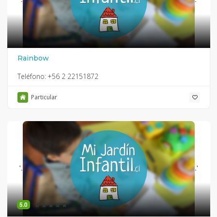
Rainbow
Teléfono:
+56 2 22151872
Particular
'.
.'
5.0