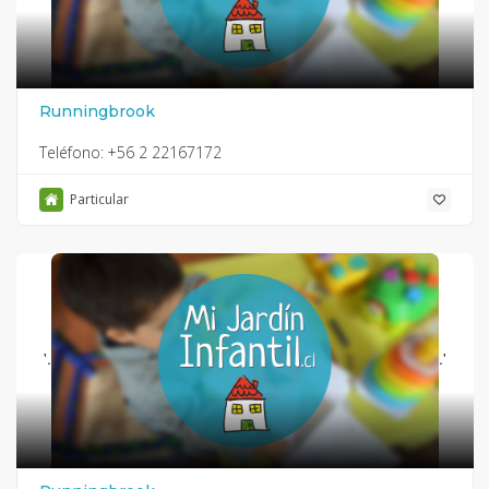
Runningbrook
Teléfono:
+56 2 22167172
Particular
'.
.'