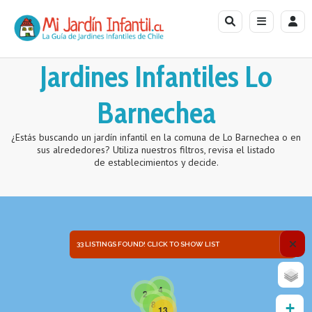
Jardines Infantiles Lo
Barnechea
¿Estás buscando un jardín infantil en la comuna de Lo Barnechea o en
sus alrededores? Utiliza nuestros filtros, revisa el listado
de establecimientos y decide.
311, 612, 10
312, 612, 10
33 LISTINGS FOUND! CLICK TO SHOW LIST
4
2
6
8
+
13