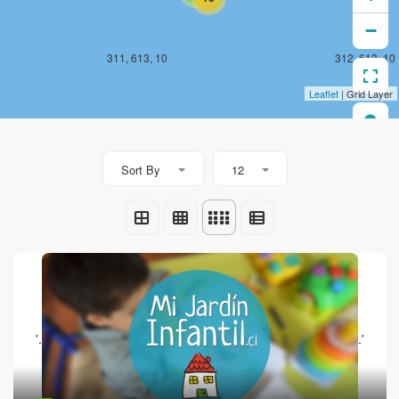
−
311, 613, 10
312, 613, 10
Leaflet
| Grid Layer
Sort By
12
'.
.'